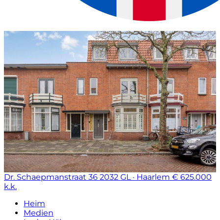
Dr. Schaepmanstraat 36
2032 GL · Haarlem
€ 625.000
k.k.
Heim
Medien