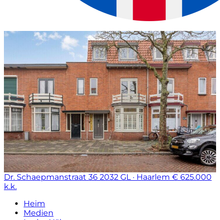
Dr. Schaepmanstraat 36
2032 GL · Haarlem
€ 625.000
k.k.
Heim
Medien