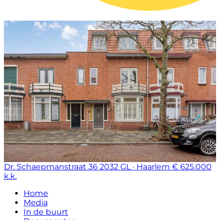
Dr. Schaepmanstraat 36
2032 GL · Haarlem
€ 625.000
k.k.
Home
Media
In de buurt