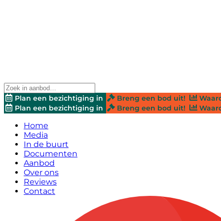
Plan een bezichtiging in
Breng een bod uit!
Waard
Plan een bezichtiging in
Breng een bod uit!
Waard
Home
Media
In de buurt
Documenten
Aanbod
Over ons
Reviews
Contact