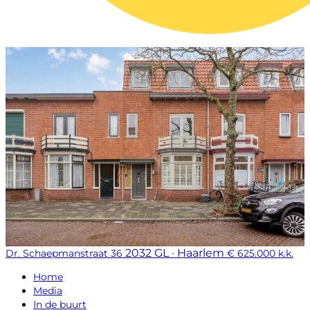
2032 GL · Haarlem
Dr. Schaepmanstraat 36
€ 625.000 k.k.
Home
Media
In de buurt