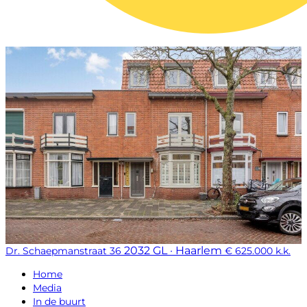
2032 GL · Haarlem
Dr. Schaepmanstraat 36
€ 625.000 k.k.
Home
Media
In de buurt